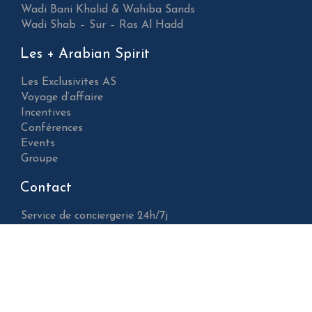
Wadi Bani Khalid & Wahiba Sands
Wadi Shab – Sur – Ras Al Hadd
Les + Arabian Spirit
Les Exclusivites AS
Voyage d’affaire
Incentives
Conférences
Events
Groupe
Contact
Service de conciergerie 24h/7j
•
France : +33 7 84 60 91 00
•
info@arabianspirit.com