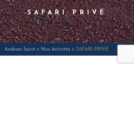
SAFARI PRIVÉ
Arabian Spirit >
Nos Activités >
SAFARI PRIVÉ
Départ vers 15h-15h30 et retour vers 21h-21h30 environ (à
confirmer selon la saison et la localisation de votre hôtel)
Le chauffeur/guide anglophone et spécialiste du désert
vient vous chercher en
4X4 Privé
à votre hôtel. Départ
vers le désert pour la «dune bashing » (l’écrasement des
dunes), conduite sur le sable pour arriver
à votre camp
privé
avec le coucher du soleil, diner BBQ VIP servi à
table
au milieu du désert
(boissons sans alcool incluses).