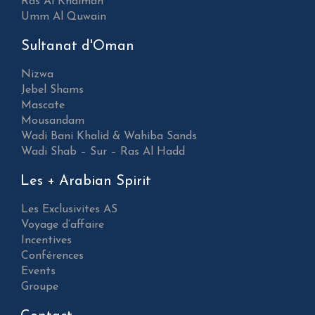
Ras Al Khaimah
Umm Al Quwain
Sultanat d'Oman
Nizwa
Jebel Shams
Mascate
Mousandam
Wadi Bani Khalid & Wahiba Sands
Wadi Shab – Sur – Ras Al Hadd
Les + Arabian Spirit
Les Exclusivites AS
Voyage d’affaire
Incentives
Conférences
Events
Groupe