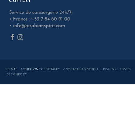
Contact
Service de conciergerie 24h/7j
•
France : +33 7 84 60 91 00
•
info@arabianspirit.com
SITEMAP
CONDITIONS GENERALES
© 2017 ARABIAN SPIRIT ALL RIGHTS RESERVED
| DESIGNED BY