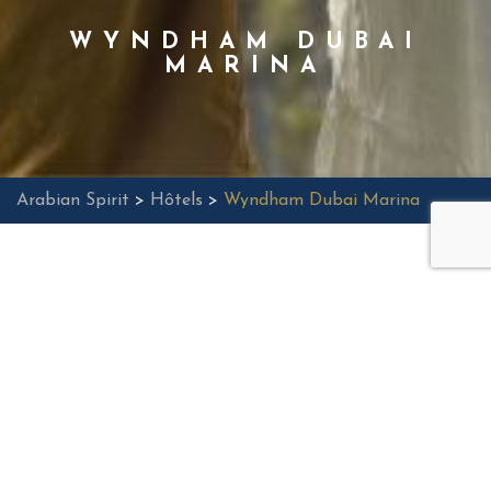
WYNDHAM DUBAI
MARINA
Arabian Spirit
>
Hôtels
>
Wyndham Dubai Marina
Wyndham Dubai Marina
Wyndham Dubai Marina est situé dans l’épicentre
vibrant de Dubaï Marina. Avec ses 493 chambres et
suites, son Soluna Beach Club en bord de mer, ses deux
restaurants raffinés, son café au lobby, son spa Rayya