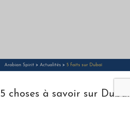
Arabian Spirit
>
Actualités
>
5 faits sur Dubaï
5 choses à savoir sur Dubaï
Dubaï, la ville la plus riche du Moyen Orient, est connue pour
faire les choses en grand et fascine par son mélange unique
de modernité et de tradition. Cette métropole dynamique,
qui est également la ville la plus peuplée du Moyen Orient