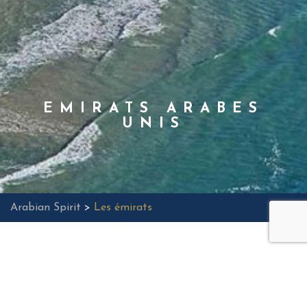
EMIRATS ARABES
UNIS
Arabian Spirit
>
Les émirats
AL AIN
DUBAI